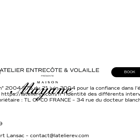
S
BOOK
oi n° 2004-575 du 21 juin 2004 pour la confiance dans l’
 https://latelierev.com/fr l’identité des différents inte
Propriétaire : TL OPCO FRANCE – 34 rue du docteur blan
9
rt Lansac – contact@latelierev.com