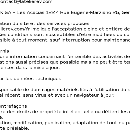
ontact@latelierev.com
rk SA – Les Acacias 1227, Rue Eugène-Marziano 25, Ge
sation du site et des services proposés
telierev.com/fr implique l’acceptation pleine et entière 
s. Ces conditions sont susceptibles d’être modifiées ou 
sible à tout moment, sauf interruption pour maintenan
rnis
r une information concernant l’ensemble des activités d
mations aussi précises que possible mais ne peut être t
ences dans la mise à jour.
sur les données techniques
ponsable de dommages matériels liés à l’utilisation du si
l récent, sans virus et avec un navigateur à jour.
contrefaçons
 des droits de propriété intellectuelle ou détient les 
e.
tion, modification, publication, adaptation de tout ou p
te préalable.