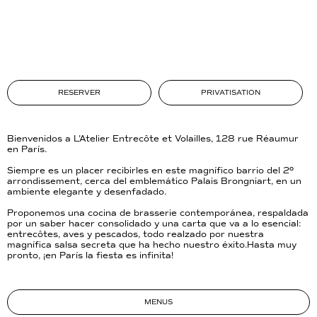
RESERVER
PRIVATISATION
Bienvenidos a L'Atelier Entrecôte et Volailles, 128 rue Réaumur
en París.
Siempre es un placer recibirles en este magnífico barrio del 2º
arrondissement, cerca del emblemático Palais Brongniart, en un
ambiente elegante y desenfadado.
Proponemos una cocina de brasserie contemporánea, respaldada
por un saber hacer consolidado y una carta que va a lo esencial:
entrecôtes, aves y pescados, todo realzado por nuestra
magnífica salsa secreta que ha hecho nuestro éxito.Hasta muy
pronto, ¡en París la fiesta es infinita!
MENUS