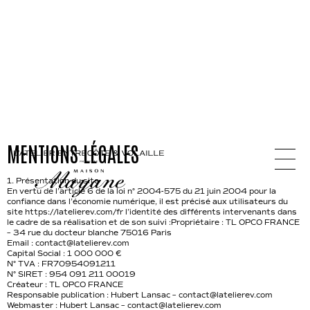
MENTIONS LÉGALES
1. Présentation du site
En vertu de l’article 6 de la loi n° 2004-575 du 21 juin 2004 pour la
confiance dans l’économie numérique, il est précisé aux utilisateurs du
site https://latelierev.com/fr l’identité des différents intervenants dans
le cadre de sa réalisation et de son suivi :Propriétaire : TL OPCO FRANCE
– 34 rue du docteur blanche 75016 Paris
Email : contact@latelierev.com
Capital Social : 1 000 000 €
N° TVA : FR70954091211
N° SIRET : 954 091 211 00019
Créateur : TL OPCO FRANCE
Responsable publication : Hubert Lansac – contact@latelierev.com
Webmaster : Hubert Lansac – contact@latelierev.com